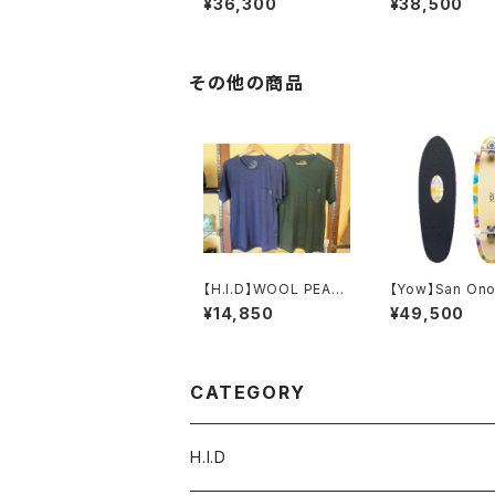
¥36,300
¥38,500
ンプリート
RIS ロンスケコ
ト
その他の商品
【H.I.D】WOOL PEAC
【Yow】San Ono
E POCKET 3D TEE
5.5"
¥14,850
¥49,500
CATEGORY
H.I.D