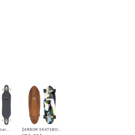
oard】
【ARBOR SKATEBOA
ST SE
RDS】 Ryan Lovelac