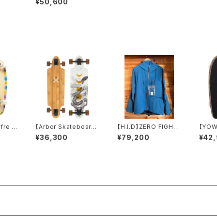
¥50,600
ンプリー
e Shaper c/w CARV
ER
fre 3
【Arbor Skateboard】
【H.I.D】ZERO FIGHT
【YOW
Zeppelin ロンスケコ
ER JACKET / AI / S
9"
¥36,300
¥79,200
¥42
ンプリート