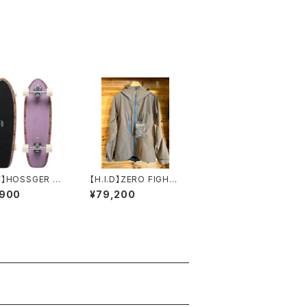
】HOSSGER 2
【H.I.D】ZERO FIGHT
ER JACKET / KOGAR
,900
¥79,200
ASHI / S