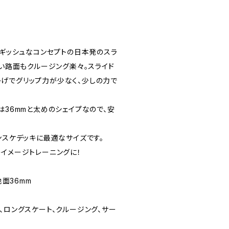
ルギッシュなコンセプトの日本発のスラ
粗い路面もクルージング楽々。スライド
げでグリップ力が少なく、少しの力で
は36mmと太めのシェイプなので、安
ンスケデッキに最適なサイズです。
のイメージトレーニングに！
地面36mm
、ロングスケート、クルージング、サー